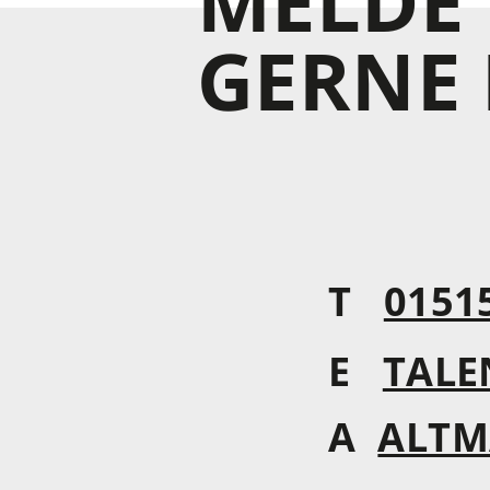
MELDE 
GERNE 
T
0151
E
TALE
A
ALTM