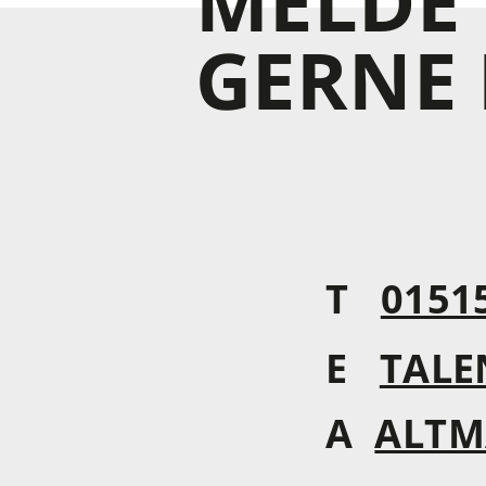
MELDE 
GERNE 
T
0151
E
TALE
A
ALTM