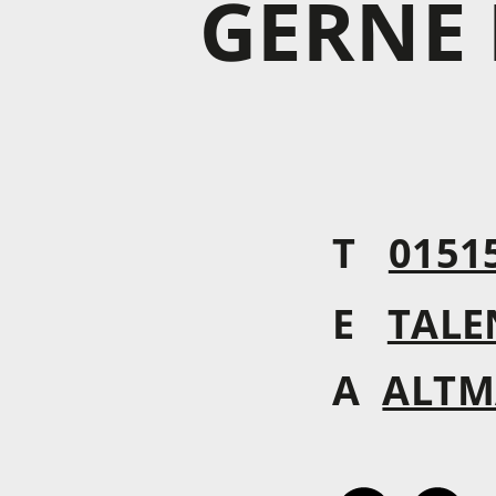
GERNE 
T
0151
E
TALE
A
ALTM